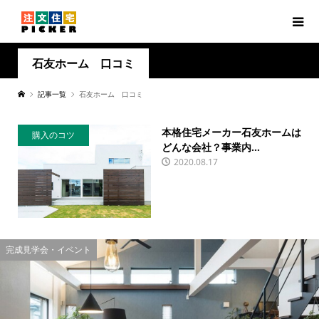
石友ホーム 口コミ
記事一覧
石友ホーム 口コミ
本格住宅メーカー石友ホームは
購入のコツ
どんな会社？事業内...
2020.08.17
完成見学会・イベント