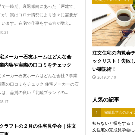
界で一時期、衰退傾向にあった「戸建て」
すが、実はコロナ情勢により徐々に需要が
います。在宅で仕事をする方が増え...
10.21
注文住宅の内覧会
宅メーカー石友ホームはどんな会
ックリスト！失敗
業内容や実際の口コミをチェック
い確認術！
宅メーカー石友ホームはどんな会社？事業
2019.01.10
実際の口コミをチェック 住宅メーカーの石
は、品質の良い「北陸ブランドの...
人気の記事
08.17
1
完成見学会のポイ
知らないと損をする！
クラフトの２月の住宅見学会｜注文
文住宅の完成見学会に
三重