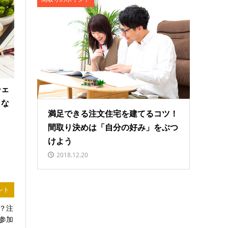
チェ
しな
満足できる注文住宅を建てるコツ！
間取り決めは「自分の好み」をぶつ
けよう
2018.12.20
ント
？注
参加