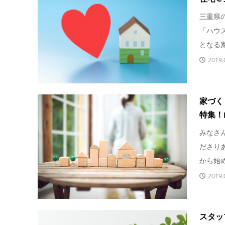
三重県
「ハウ
となる家
2019.
家づく
特集！
みなさ
ださり
から始め
2019.
スタッ