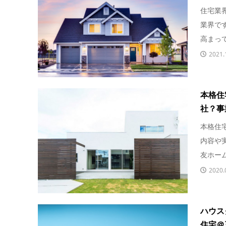
住宅業
業界で
高まって
2021.
本格住
社？事
本格住
内容や
友ホーム
2020.
ハウス
住宅＠