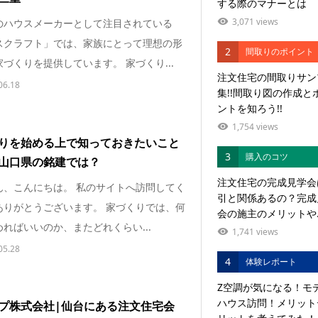
する際のマナーとは
3,071 views
のハウスメーカーとして注目されている
スクラフト」では、家族にとって理想の形
2
間取りのポイント
づくりを提供しています。 家づくり...
注文住宅の間取りサン
06.18
集!!間取り図の作成と
ントを知ろう!!
1,754 views
りを始める上で知っておきたいこと
3
購入のコツ
山口県の銘建では？
注文住宅の完成見学会
ん、こんにちは。 私のサイトへ訪問してく
引と関係あるの？完成
ありがとうございます。 家づくりでは、何
会の施主のメリットや..
ればいいのか、またどれくらい...
1,741 views
05.28
4
体験レポート
Z空調が気になる！モ
ハウス訪問！メリット
プ株式会社|仙台にある注文住宅会