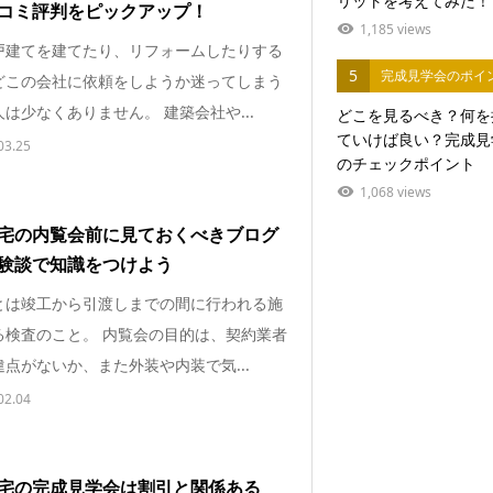
リットを考えてみた！
コミ評判をピックアップ！
1,185 views
戸建てを建てたり、リフォームしたりする
5
完成見学会のポイ
どこの会社に依頼をしようか迷ってしまう
は少なくありません。 建築会社や...
どこを見るべき？何を
ていけば良い？完成見
03.25
のチェックポイント
1,068 views
宅の内覧会前に見ておくべきブログ
験談で知識をつけよう
とは竣工から引渡しまでの間に行われる施
る検査のこと。 内覧会の目的は、契約業者
点がないか、また外装や内装で気...
02.04
宅の完成見学会は割引と関係ある