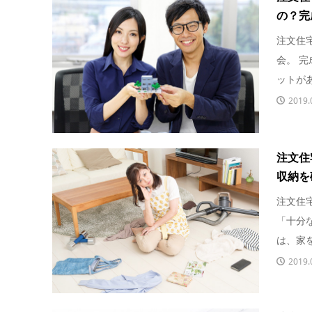
の？完
注文住
会。 
ットがあ
2019.
注文住
収納を
注文住
「十分
は、家を
2019.