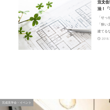
注文住
法！「
「せっ
「狭い
建てるな
2018.
完成見学会・イベント