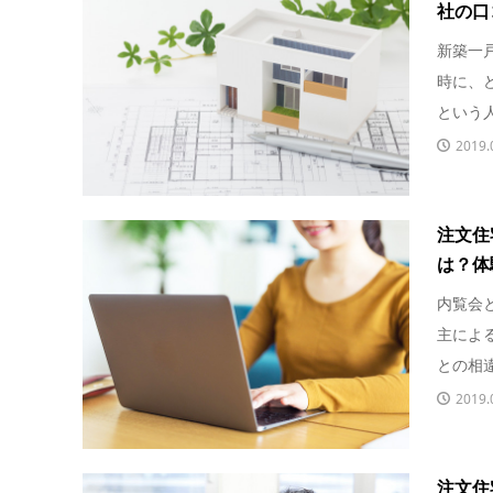
社の口
新築一
時に、
という人
2019.
注文住
は？体
内覧会
主によ
との相違
2019.
注文住