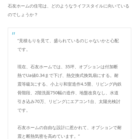
石友ホームの住宅は、どのようなライフスタイルに向いている
のでしょうか？
“見積もりを見て、盛られているのじゃないかと心配
です。
現在、石友ホームでは、35坪、オプションは付加断
熱でUa値0.34まで下げ、熱交換式換気扇にする。耐
震等級3にする、小上り和室造作4.5畳、リビング内鉄
骨階段、2階洗面750幅の造作、地盤改良なし、水道
引き込み70万、リビングにエアコン1台、太陽光検討
です。
石友ホームの自由な設計に惹かれて、オプションで耐
震と断熱気密を高めています。”