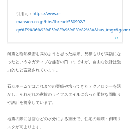
引用元：
https://www.e-
mansion.co.jp/bbs/thread/530902/?
q=%E9%96%93%E5%8F%96%E3%82%8A&has_img=&good
耐震と断熱機密を高めようと思った結果、見積もりが高額にな
ったというネガティブな趣旨の口コミですが、自由な設計は魅
力的だと言及されています。
石友ホームではこれまでの実績や培ってきたテクノロジーを活
かし、それぞれの家族のライフスタイルに合った柔軟な間取り
や設計を提案しています。
地震の際には雪などの水分による重圧で、住宅の崩壊・倒壊リ
スクが高まります。